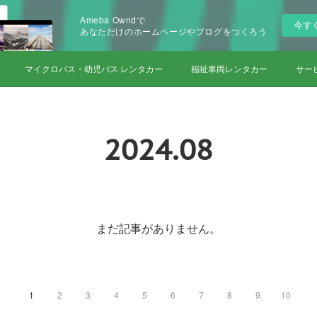
Ameba Owndで
今す
あなただけのホームページやブログをつくろう
マイクロバス・幼児バス レンタカー
福祉車両レンタカー
サー
2024
.
08
まだ記事がありません。
1
2
3
4
5
6
7
8
9
10