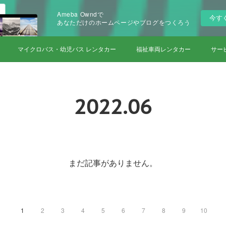
Ameba Owndで
今す
あなただけのホームページやブログをつくろう
マイクロバス・幼児バス レンタカー
福祉車両レンタカー
サー
2022
.
06
まだ記事がありません。
1
2
3
4
5
6
7
8
9
10