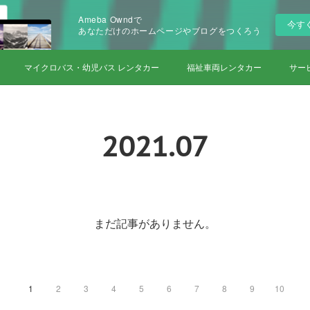
Ameba Owndで
今す
あなただけのホームページやブログをつくろう
マイクロバス・幼児バス レンタカー
福祉車両レンタカー
サー
2021
.
07
まだ記事がありません。
1
2
3
4
5
6
7
8
9
10