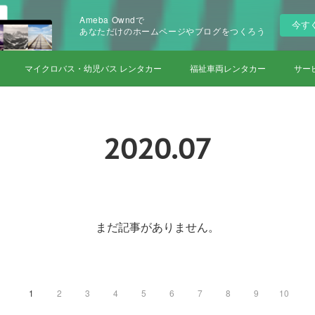
Ameba Owndで
今す
あなただけのホームページやブログをつくろう
マイクロバス・幼児バス レンタカー
福祉車両レンタカー
サー
2020
.
07
まだ記事がありません。
1
2
3
4
5
6
7
8
9
10