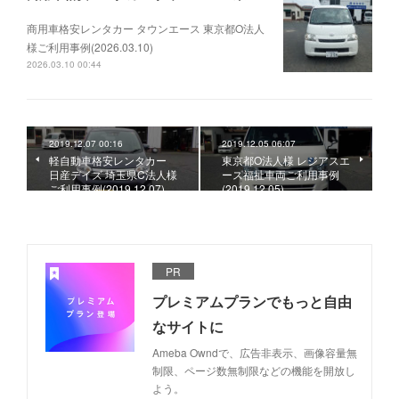
商用車格安レンタカー タウンエース 東京都O法人
様ご利用事例(2026.03.10)
2026.03.10 00:44
2019.12.07 00:16
2019.12.05 06:07
軽自動車格安レンタカー
東京都O法人様 レジアスエ
日産デイズ 埼玉県C法人様
ース福祉車両ご利用事例
ご利用事例(2019.12.07)
(2019.12.05)
PR
プレミアムプランでもっと自由
なサイトに
Ameba Owndで、広告非表示、画像容量無
制限、ページ数無制限などの機能を開放し
よう。