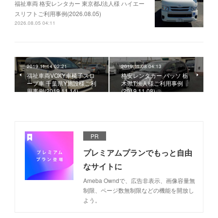
福祉車両 格安レンタカー 東京都J法人様 ハイエー
スリフトご利用事例(2026.08.05)
2026.08.05 04:11
2019.11.14 02:21
2019.11.08 04:13
福祉車両VOXY車椅子スロ
格安レンタカー パッソ 栃
ープ車 千葉県Y施設様ご利
木県T法人様ご利用事例
用事例(2019.11.14)
(2019.11.08)
PR
プレミアムプランでもっと自由
なサイトに
Ameba Owndで、広告非表示、画像容量無
制限、ページ数無制限などの機能を開放し
よう。