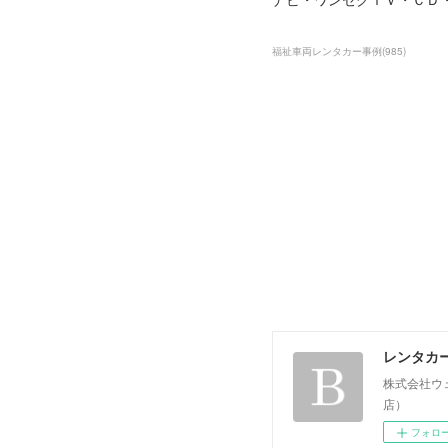
福祉車両レンタカー事例
(
985
)
レンタカ
株式会社ウ
店）
フォロ