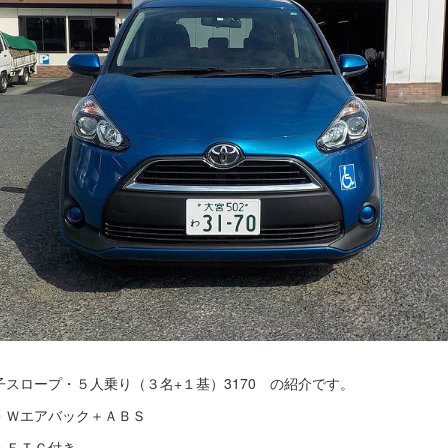
スロープ・５人乗り（３名+１基）3170 の紹介です。
・Ｗエアバック＋ＡＢＳ
・ＥＴＣ付き