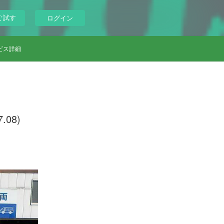
ぐ試す
ログイン
ビス詳細
08)