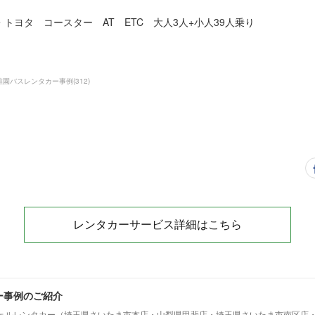
トヨタ コースター AT ETC 大人3人+小人39人乗り
稚園バスレンタカー事例
(
312
)
レンタカーサービス詳細はこちら
ー事例のご紹介
ェルレンタカー（埼玉県さいたま市本店・山梨県甲斐店・埼玉県さいたま市南区店