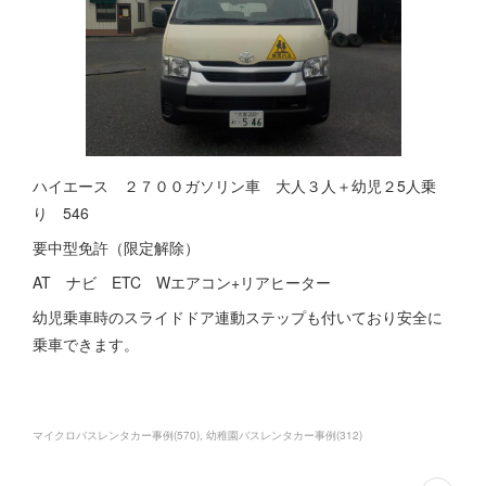
ハイエース ２７００ガソリン車 大人３人＋幼児２5人乗
り 546
要中型免許（限定解除）
AT ナビ ETC Wエアコン+リアヒーター
幼児乗車時のスライドドア連動ステップも付いており安全に
乗車できます。
マイクロバスレンタカー事例
(
570
)
幼稚園バスレンタカー事例
(
312
)