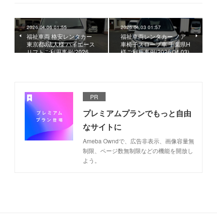
2026.04.06 01:55
2026.04.03 01:57
福祉車両 格安レンタカー
福祉車両レンタカー ノア
東京都J法人様 ハイエース
車椅子スロープ車 千葉県H
リフトご利用事例(2026.…
様ご利用事例(2026.04.03)
PR
プレミアムプランでもっと自由
なサイトに
Ameba Owndで、広告非表示、画像容量無
制限、ページ数無制限などの機能を開放し
よう。