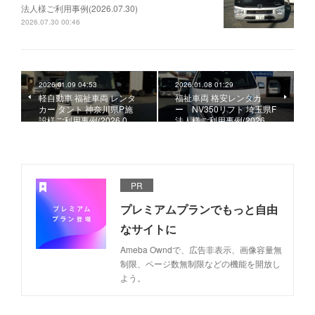
法人様ご利用事例(2026.07.30)
2026.07.30 00:46
2026.01.09 04:53
2026.01.08 01:29
軽自動車 福祉車両 レンタ
福祉車両 格安レンタカ
カー タント 神奈川県P施
ー NV350リフト 埼玉県F
設様ご利用事例(2026.0…
法人様ご利用事例(2026.…
PR
プレミアムプランでもっと自由
なサイトに
Ameba Owndで、広告非表示、画像容量無
制限、ページ数無制限などの機能を開放し
よう。