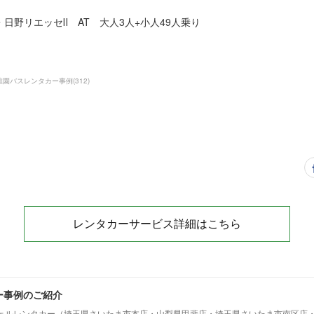
日野リエッセⅡ AT 大人3人+小人49人乗り
稚園バスレンタカー事例
(
312
)
レンタカーサービス詳細はこちら
ー事例のご紹介
ェルレンタカー（埼玉県さいたま市本店・山梨県甲斐店・埼玉県さいたま市南区店