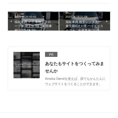
2025.08.20 00:42
2025.08.19 01:08
福祉車両 ノア 車椅子スロ
福祉車両 格安レンタカー
ープ車 埼玉県T様ご利用事
東京都S法人様 ハイエース
例(2025.08.20)
リフトご利用事例(2025.…
PR
あなたもサイトをつくってみま
せんか
Ameba Owndを使えば、誰でもかんたんに
ウェブサイトをつくることができます。