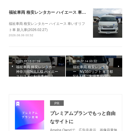
福祉車両 格安レンタカー ハイエース 車いすリフト車 新入庫(2026.02.27)
福祉車両 格安レンタカー ハイエース 車いすリフ
ト車 新入庫(2026.02.27)
2026.08.06 00:52
2025.07.15 01:09
2025.07.14 00:32
福祉車両 格安レンタカー
福祉車両 格安レンタカ
神奈川県N法人様 ハイエー
ー NV350リフト 東京都
スリフトご利用事例(20…
S法人様ご利用事例(202…
PR
プレミアムプランでもっと自由
なサイトに
Ameba Owndで、広告非表示、画像容量無