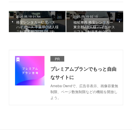
2025.05.19 01:44
2025.05.15 02:15
格安レンタカー幼児バス
福祉車両 格安レンタカー
ハイエース 千葉県O法人様
東京都J法人様 ハイエース
ご利用事例(2025.05.19)
リフトご利用事例(2025.…
PR
プレミアムプランでもっと自由
なサイトに
Ameba Owndで、広告非表示、画像容量無
制限、ページ数無制限などの機能を開放し
よう。