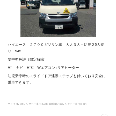
ハイエース ２７００ガソリン車 大人３人＋幼児２5人乗
り 545
要中型免許（限定解除）
AT ナビ ETC Wエアコン+リアヒーター
幼児乗車時のスライドドア連動ステップも付いており安全に
乗車できます。
マイクロバスレンタカー事例
(
570
)
幼稚園バスレンタカー事例
(
312
)