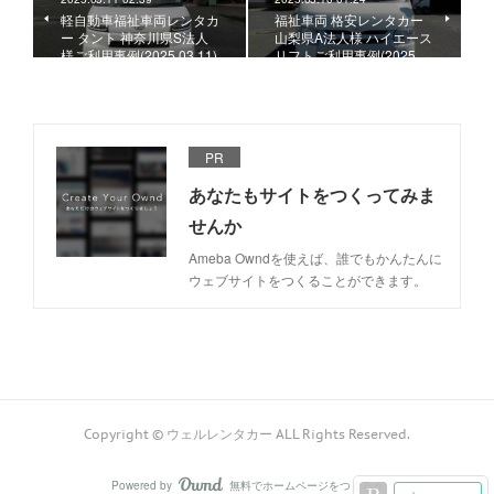
軽自動車福祉車両レンタカ
福祉車両 格安レンタカー
ー タント 神奈川県S法人
山梨県A法人様 ハイエース
様ご利用事例(2025.03.11)
リフトご利用事例(2025.…
PR
あなたもサイトをつくってみま
せんか
Ameba Owndを使えば、誰でもかんたんに
ウェブサイトをつくることができます。
Copyright © ウェルレンタカー ALL Rights Reserved.
Powered by
無料でホームページをつくろう
AmebaOwnd