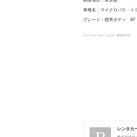
車種名：マイクロバス・ト
グレード：標準ボディ AT
マイクロバスレンタカー事例
(
570
)
レンタカ
株式会社ウ