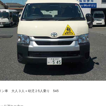
ン車 大人３人＋幼児２5人乗り 545
ン+リアヒーター