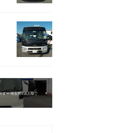
スター 埼玉県V法人様ご