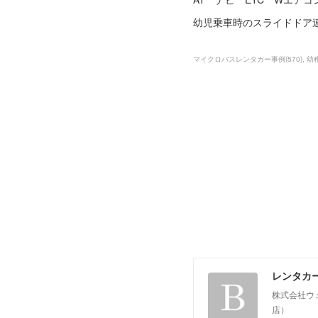
幼児乗車時のスライドドア
マイクロバスレンタカー事例
(
570
)
幼
レンタカ
株式会社ウ
店）