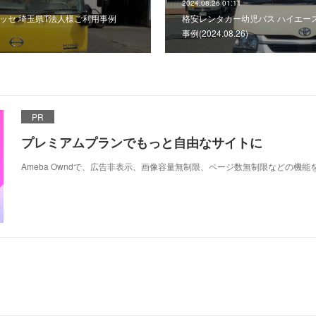
2024.08.26 01:11
ッセ 埼玉県T法人様ご利用事例
格安レンタカー幼児バス ハイエー
事例(2024.08.26)
PR
プレミアムプランでもっと自由なサイトに
Ameba Owndで、広告非表示、画像容量無制限、ページ数無制限などの機能