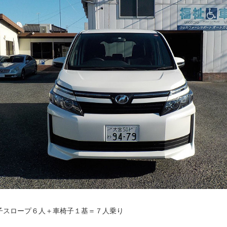
子スロープ６人＋車椅子１基＝７人乗り