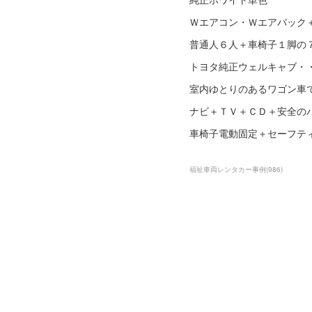
Ｗエアコン・Ｗエアバック
普通人６人＋車椅子１脚の
トヨタ純正ウェルキャブ・
室内ゆとりのあるワゴン車
ナビ＋ＴＶ＋ＣＤ＋安全の
車椅子電動固定＋セーフテ
福祉車両レンタカー事例
(
986
)