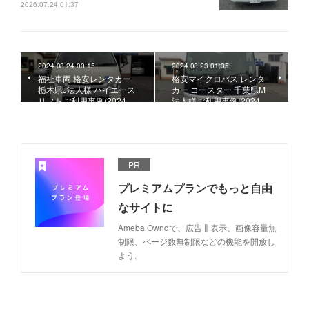
2026.07.24 01:37
2024.08.24 00:15
2024.08.23 01:35
福祉車両 格安レンタカー
格安マイクロバス レンタ
栃木県J法人様 ハイエース
カー コースター 千葉県M
リフトご利用事例(2024.…
法人様ご利用事例(2024.…
PR
プレミアムプランでもっと自由
なサイトに
Ameba Owndで、広告非表示、画像容量無
制限、ページ数無制限などの機能を開放し
よう。