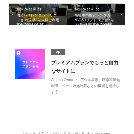
2024.06.26 01:28
2024.06.25 01:00
幼児バスレンタカー リエ
福祉車両格安レンタカー
ッセ 埼玉県A法人様ご利用
NV350リフト 東京都K法
事例(2024.06.26)
人様ご利用事例(2024.0…
PR
プレミアムプランでもっと自由
なサイトに
Ameba Owndで、広告非表示、画像容量無
制限、ページ数無制限などの機能を開放し
よう。
Copyright © ウェルレンタカー ALL Rights Reserved.