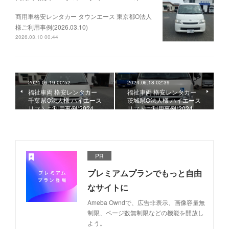
商用車格安レンタカー タウンエース 東京都O法人
様ご利用事例(2026.03.10)
2026.03.10 00:44
2024.06.19 00:52
2024.06.18 02:39
福祉車両 格安レンタカー
福祉車両 格安レンタカー
千葉県O法人様 ハイエース
茨城県O法人様 ハイエース
リフトご利用事例(2024.…
リフトご利用事例(2024.…
PR
プレミアムプランでもっと自由
なサイトに
Ameba Owndで、広告非表示、画像容量無
制限、ページ数無制限などの機能を開放し
よう。