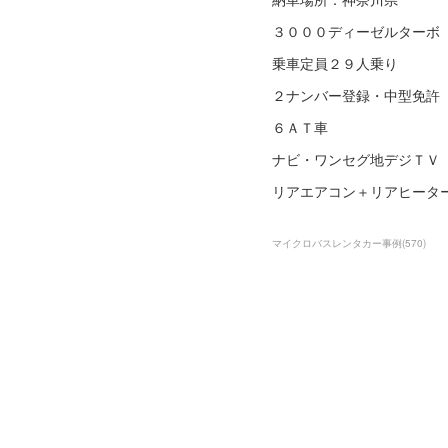
３０００ディーゼルターボ
乗車定員２９人乗り
２ナンバー登録・中型免許
６ＡＴ車
ナビ・ワンセグ地デジＴＶ
リアエアコン＋リアヒーター
マイクロバスレンタカー事例
(
570
)