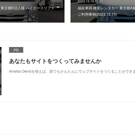
2023.12.15 02:11
 東京都K法人様 ハイエースリフト
福祉車両 格安レンタカー 東京都A
ご利用事例(2023.12.15)
PR
あなたもサイトをつくってみませんか
Ameba Owndを使えば、誰でもかんたんにウェブサイトをつくることができ