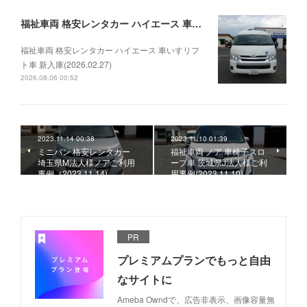
福祉車両 格安レンタカー ハイエース 車いすリフト車 新入庫(2026.02.27)
福祉車両 格安レンタカー ハイエース 車いすリフ
ト車 新入庫(2026.02.27)
2026.08.06 00:52
2023.11.14 00:38
2023.11.10 01:39
ミニバン 格安レンタカー
福祉車両 ノア 車椅子スロ
埼玉県M法人様ノアご利用
ープ車 茨城県J法人様ご利
事例（2023.11.14)
用事例(2023.11.10)
PR
プレミアムプランでもっと自由
なサイトに
Ameba Owndで、広告非表示、画像容量無