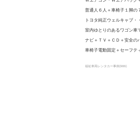
普通人６人＋車椅子１脚の
トヨタ純正ウェルキャブ・
室内ゆとりのあるワゴン車
ナビ＋ＴＶ＋ＣＤ＋安全の
車椅子電動固定＋セーフテ
福祉車両レンタカー事例
(
986
)