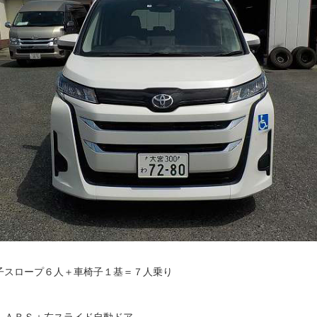
子スロープ６人＋車椅子１基＝７人乗り
＋ＡＢＳ＋左スライド自動ドア