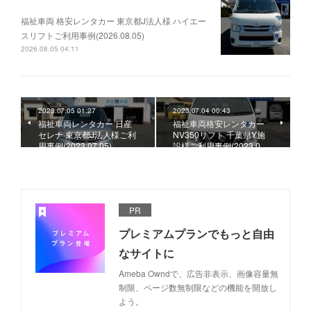
福祉車両 格安レンタカー 東京都J法人様 ハイエー
スリフトご利用事例(2026.08.05)
2026.08.05 04:11
2023.07.05 01:27
2023.07.04 00:43
福祉車両レンタカー 日産
福祉車両格安レンタカー
セレナ 東京都J法人様ご利
NV350リフト 千葉県Y施
用事例(2023.07.05)
設様ご利用事例(2023.0…
PR
プレミアムプランでもっと自由
なサイトに
Ameba Owndで、広告非表示、画像容量無
制限、ページ数無制限などの機能を開放し
よう。