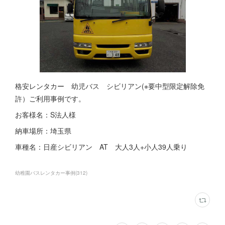
格安レンタカー 幼児バス シビリアン(※要中型限定解除免
許）ご利用事例です。
お客様名：S法人様
納車場所：埼玉県
車種名：日産シビリアン AT 大人3人+小人39人乗り
幼稚園バスレンタカー事例
(
312
)