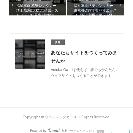
福祉車両 格安レンタカー
福祉車両格安レンタカー
埼玉県J法人様 ハイエース
東京都D施設様 ハイエース
リフトご利用事例(2023.…
リフトご利用事例(2023.…
PR
あなたもサイトをつくってみま
せんか
Ameba Owndを使えば、誰でもかんたんに
ウェブサイトをつくることができます。
Copyright © ウェルレンタカー ALL Rights Reserved.
Powered by
無料でホームページをつくろう
AmebaOwnd