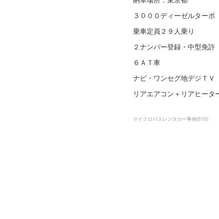
３０００ディーゼルターボ
乗車定員２９人乗り
２ナンバー登録・中型免許
６ＡＴ車
ナビ・ワンセグ地デジＴＶ
リアエアコン＋リアヒーター
マイクロバスレンタカー事例
(
570
)