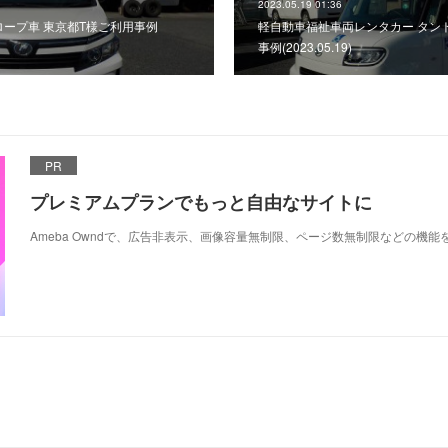
2023.05.19 01:36
ロープ車 東京都T様ご利用事例
軽自動車福祉車両レンタカー タン
事例(2023.05.19)
PR
プレミアムプランでもっと自由なサイトに
Ameba Owndで、広告非表示、画像容量無制限、ページ数無制限などの機能