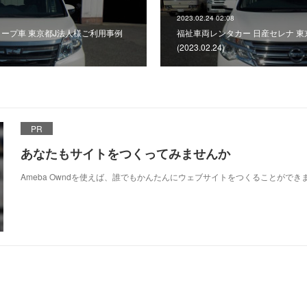
2023.02.24 02:08
ロープ車 東京都J法人様ご利用事例
福祉車両レンタカー 日産セレナ 
(2023.02.24)
PR
あなたもサイトをつくってみませんか
Ameba Owndを使えば、誰でもかんたんにウェブサイトをつくることができ