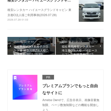
格安レンタカー ハイエースグランドキャビン 東京都O法人様ご利用事例(2026.07.28)
格安レンタカー ハイエースグランドキャビン 東
京都O法人様ご利用事例(2026.07.28)
2026.07.28 01:03
2023.02.22 01:51
2023.02.21 01:11
福祉車両VOXY車椅子スロ
福祉車両格安レンタカー
ープ車 神奈川県Z法人様ご
埼玉県O法人様 ハイエース
利用事例(2023.02.22)
リフトご利用事例(2023.…
PR
プレミアムプランでもっと自由
なサイトに
Ameba Owndで、広告非表示、画像容量無
制限、ページ数無制限などの機能を開放し
よう。