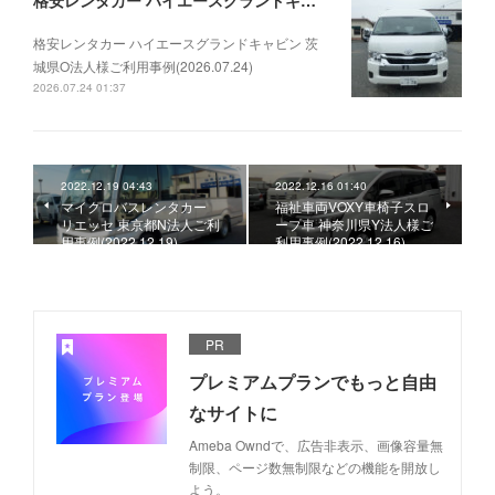
格安レンタカー ハイエースグランドキャビン 茨城県O法人様ご利用事例(2026.07.24)
格安レンタカー ハイエースグランドキャビン 茨
城県O法人様ご利用事例(2026.07.24)
2026.07.24 01:37
2022.12.19 04:43
2022.12.16 01:40
マイクロバスレンタカー
福祉車両VOXY車椅子スロ
リエッセ 東京都N法人ご利
ープ車 神奈川県Y法人様ご
用事例(2022.12.19)
利用事例(2022.12.16)
PR
プレミアムプランでもっと自由
なサイトに
Ameba Owndで、広告非表示、画像容量無
制限、ページ数無制限などの機能を開放し
よう。