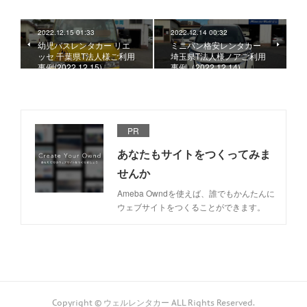
2022.12.15 01:33
2022.12.14 00:32
幼児バスレンタカー リエ
ミニバン格安レンタカー
ッセ 千葉県T法人様ご利用
埼玉県T法人様ノアご利用
事例(2022.12.15)
事例（2022.12.14)
PR
あなたもサイトをつくってみま
せんか
Ameba Owndを使えば、誰でもかんたんに
ウェブサイトをつくることができます。
Copyright © ウェルレンタカー ALL Rights Reserved.