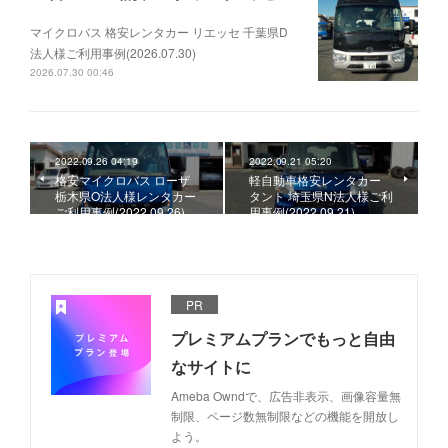
マイクロバス 格安レンタカー リエッセ 千葉県D
法人様ご利用事例(2026.07.30)
2026.07.30 00:46
2022.09.26 04:19
2022.09.21 05:20
格安マイクロバス ローザ
軽自動車格安レンタカー
栃木県O法人様レンタカー
タント 埼玉県N法人様ご利
ご利用事例(2022.09.26)
用事例(2022.09.21)
PR
プレミアムプランでもっと自由
なサイトに
Ameba Owndで、広告非表示、画像容量無
制限、ページ数無制限などの機能を開放し
よう。