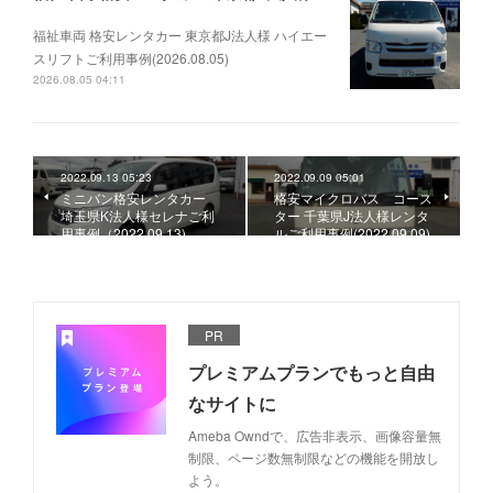
福祉車両 格安レンタカー 東京都J法人様 ハイエー
スリフトご利用事例(2026.08.05)
2026.08.05 04:11
2022.09.13 05:23
2022.09.09 05:01
ミニバン格安レンタカー
格安マイクロバス コース
埼玉県K法人様セレナご利
ター 千葉県J法人様レンタ
用事例（2022.09.13)
ルご利用事例(2022.09.09)
PR
プレミアムプランでもっと自由
なサイトに
Ameba Owndで、広告非表示、画像容量無
制限、ページ数無制限などの機能を開放し
よう。