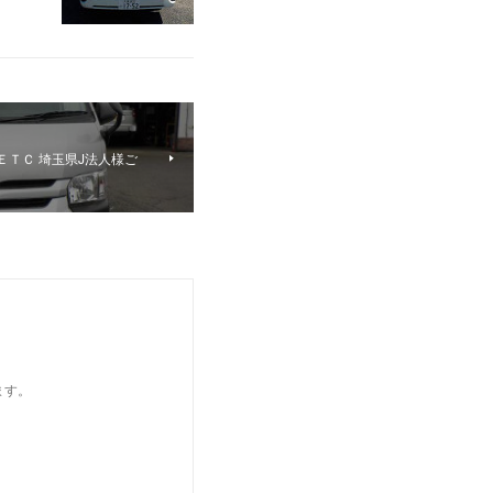
ＥＴＣ 埼玉県J法人様ご
ます。