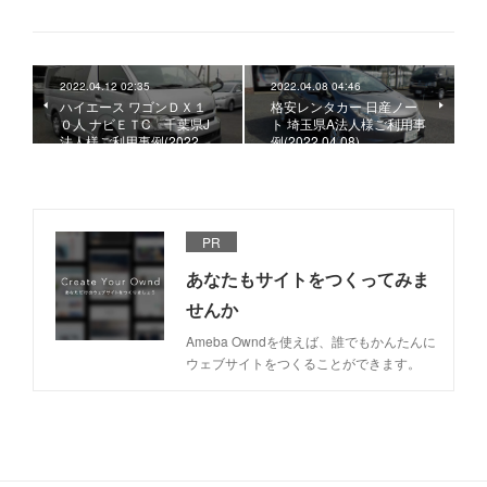
2022.04.12 02:35
2022.04.08 04:46
ハイエース ワゴンＤＸ１
格安レンタカー 日産ノー
０人 ナビＥＴC 千葉県J
ト 埼玉県A法人様ご利用事
法人様ご利用事例(2022.…
例(2022.04.08)
PR
あなたもサイトをつくってみま
せんか
Ameba Owndを使えば、誰でもかんたんに
ウェブサイトをつくることができます。