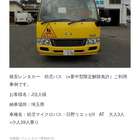
格安レンタカー 幼児バス (※要中型限定解除免許）ご利用
事例です。
お客様名：J法人様
納車場所：埼玉県
車種名：幼児マイクロバス・日野リエッセⅡ AT 大人3人
+小人39人乗り
幼稚園バスレンタカー事例
(
312
)