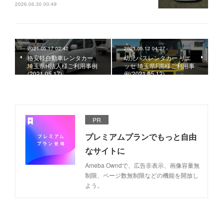
2026.06.30 00:49
2021.05.17 02:42
2021.05.12 04:27
格安軽自動車レンタカー
幼児バスレンタカー リエ
埼玉県H法人様ご利用事例
ッセ 埼玉県F園様ご利用事
(2021.05.17)
例(2021.05.12)
PR
プレミアムプランでもっと自由
なサイトに
Ameba Owndで、広告非表示、画像容量無
制限、ページ数無制限などの機能を開放し
よう。