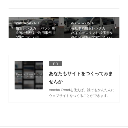
2021.02.02 04:11
2021.01.29 02:47
格安レンタカー パッソ 東
福祉車両格安レンタカー
京都J法人様ご利用事例
ハイエースリフト 埼玉県A
(2021.02.02)
様ご利用事例(2021.01.29)
PR
あなたもサイトをつくってみま
せんか
Ameba Owndを使えば、誰でもかんたんに
ウェブサイトをつくることができます。