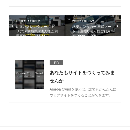
2020.11.11 02:02
2020.11.09 05:16
幼児バスレンタカー シビ
格安レンタカー 日産ノー
リアン 茨城県R法人様ご利
ト 千葉県C法人様ご利用事
用事例(2020.11.11)
例(2020.11.09)
PR
あなたもサイトをつくってみま
せんか
Ameba Owndを使えば、誰でもかんたんに
ウェブサイトをつくることができます。